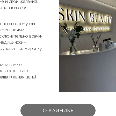
ие и свои желания.
ствовали себя
Именно поэтому мы
 компаниями
сключительно врачи-
 медицинским
бучение, стажировку
чили самые
льность - наше
наша главная цель!
О КЛИНИКЕ