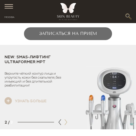
МОСКВА
ЗАПИСАТЬСЯ НА ПРИЕМ
NEW: SMAS-ЛИФТИНГ
ULTRAFORMER MPT
Верните чёткий контур лица и
упругость кожи без скальпеля, без
инъекций и без длительной
реабилитации!
УЗНАТЬ БОЛЬШЕ
2
/
3